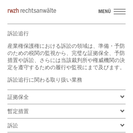
rwzh
rechtsanwälte
MENÜ
訴訟追行
産業権保護権における訴訟の領域は、準備・予防
のための税関の監視から、完璧な証拠保全、予防
措置や訴訟、さらには当該裁判所や権威機関の決
定を遵守するための履行や監視にまで及びます。
訴訟追行に関わる取り扱い業務
証拠保全
暫定措置
訴訟