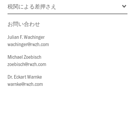
税関による差押さえ
お問い合わせ
Julian F. Wachinger
wachinger@rwzh.com
Michael Zoebisch
zoebisch@rwzh.com
Dr. Eckart Warnke
warnke@rwzh.com